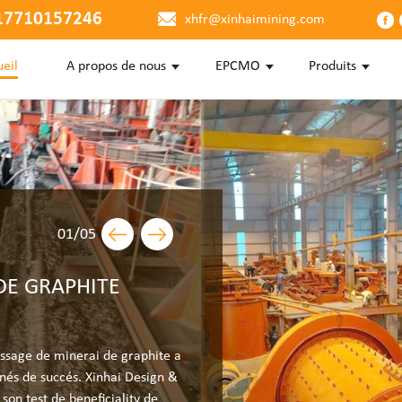
17710157246
xhfr@xinhaimining.com
eil
A propos de nous
EPCMO
Produits
01
/
05
 DE GRAPHITE
essage de minerai de graphite a
onnés de succés. Xinhai Design &
 son test de beneficiality de