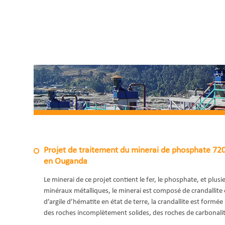
Projet de traitement du minerai de phosphate 720
en Ouganda
Le minerai de ce projet contient le fer, le phosphate, et plusi
minéraux métalliques, le minerai est composé de crandallite 
d’argile d’hématite en état de terre, la crandallite est formée
des roches incomplètement solides, des roches de carbonali
ignée altérant les débris minéraux résiduels et l’ épigénèse,