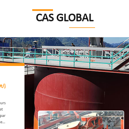
CAS GLOBAL
t/j
eurs
et
 par
te