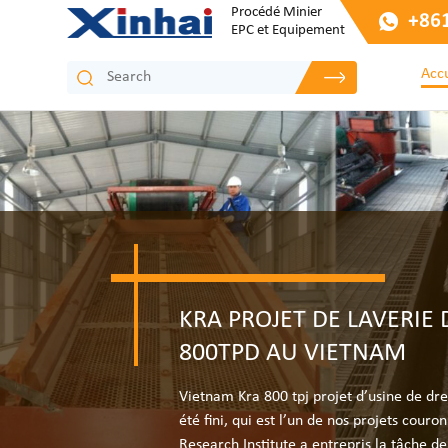
Procédé Minier
+86
EPC et Equipement
Accu
KRA PROJET DE LAVERIE
800TPD AU VIETNAM
Vietnam Kra 800 tpj projet d’usine de dr
été fini, qui est l’un de nos projets cour
Research Institute a entrepris la tâche de