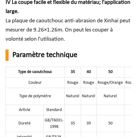
IV La coupe facile et flexible du matériau; l'application
large.
La plaque de caoutchouc anti-abrasion de Xinhai peut
mesurer de 9.26×1.26m. On peut les couper à
volonté selon l'utilisation.
Paramètre technique
Type de caoutchouc
35
40
50
Couleur
Rouge
Rouge
Rouge/Orange
Rouge
Type de polymètre
Naturel
Naturel
Naturel
Na
Article
Standard
GB/T6031-
Dureté
35
39
50
1998