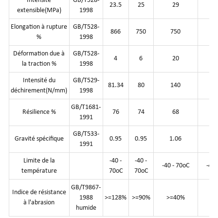
Intensité
GB/T528-
23.5
25
29
extensible(MPa)
1998
Elongation à rupture
GB/T528-
866
750
750
%
1998
Déformation due à
GB/T528-
4
6
20
la traction %
1998
Intensité du
GB/T529-
81.34
80
140
déchirement(N/mm)
1998
GB/T1681-
Résilience %
76
74
68
1991
GB/T533-
Gravité spécifique
0.95
0.95
1.06
1991
Limite de la
-40 -
-40 -
-40 - 70oC
-40 
température
70oC
70oC
GB/T9867-
Indice de résistance
1988
>=128%
>=90%
>=40%
>
à l'abrasion
humide