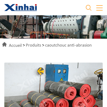
Accueil
>
Produits
>
caoutchouc anti-abrasion