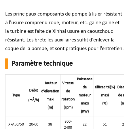
Les principaux composants de pompe à lisier résistant
à l'usure comprend roue, moteur, etc. gaine gaine et
la turbine est faite de Xinhai usure en caoutchouc
résistant. Les bretelles auxiliaires suffit d'enlever la
coque de la pompe, et sont pratiques pour l'entretien.
Paramètre technique
Puissance
Hauteur
Vitesse
de
éfficacité(%)
Diamèt
Débit
d’èlèvation
de
Type
moteur
maxi
de ro
3
maxi
rotation
(m
/h)
maxi
(%)
(mm
(m)
(rpm)
(KW)
800-
XPA50/50
20-60
38
22
51
200
2400