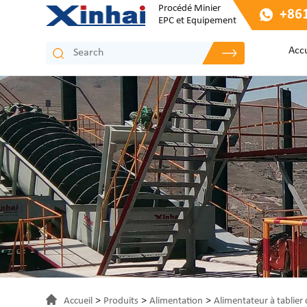
Procédé Minier
+86
EPC et Equipement
Accu
>
>
>
Accueil
Produits
Alimentation
Alimentateur à tablie