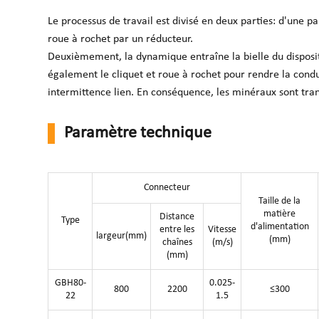
Le processus de travail est divisé en deux parties: d'une pa
roue à rochet par un réducteur.
Deuxièmement, la dynamique entraîne la bielle du disposit
également le cliquet et roue à rochet pour rendre la cond
intermittence lien. En conséquence, les minéraux sont tra
Paramètre technique
Connecteur
Taille de la
matière
Distance
Type
d'alimentation
entre les
Vitesse
largeur(mm)
(mm)
chaînes
(m/s)
(mm)
GBH80-
0.025-
800
2200
≤300
22
1.5