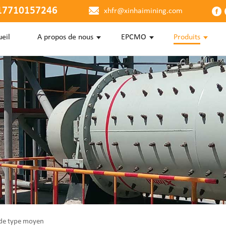
17710157246
xhfr@xinhaimining.com
eil
A propos de nous
EPCMO
Produits
r de type moyen