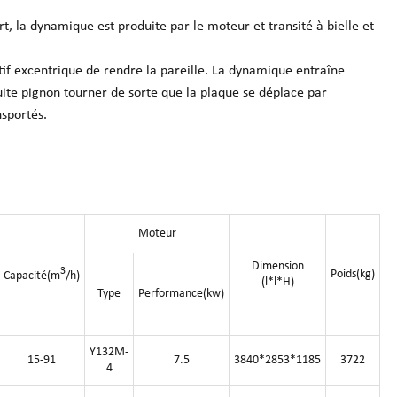
rt, la dynamique est produite par le moteur et transité à bielle et
if excentrique de rendre la pareille. La dynamique entraîne
uite pignon tourner de sorte que la plaque se déplace par
nsportés.
Moteur
Dimension
3
Poids(kg)
Capacité(m
/h)
(l*l*H)
Type
Performance(kw)
Y132M-
15-91
7.5
3840*2853*1185
3722
4