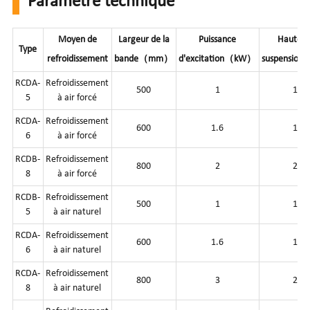
Paramètre technique
Moyen de
Largeur de la
Puissance
Hauteur
Type
refroidissement
bande（mm）
d'excitation（kW）
suspensi
RCDA-
Refroidissement
500
1
150
5
à air forcé
RCDA-
Refroidissement
600
1.6
175
6
à air forcé
RCDB-
Refroidissement
800
2
250
8
à air forcé
RCDB-
Refroidissement
500
1
150
5
à air naturel
RCDA-
Refroidissement
600
1.6
175
6
à air naturel
RCDA-
Refroidissement
800
3
250
8
à air naturel