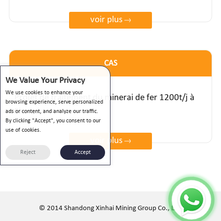
voir plus
СAS
We Value Your Privacy
We use cookies to enhance your
Projet de traitement du minerai de fer 1200t/j à
browsing experience, serve personalized
Shanxi
ads or content, and analyze our traffic.
By clicking "Accept", you consent to our
use of cookies.
voir plus
Reject
Accept
© 2014 Shandong Xinhai Mining Group Co., Ltd.