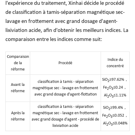
l'expérience du traitement, Xinhai décide le procédé
de classification à tamis-séparation magnétique sec-
lavage en frottement avec grand dosage d'agent-
lixiviation acide, afin d'obtenir les meilleurs indices. La
comparaison entre les indices comme suit:
Comparaison
Indice du
de la
Procédé
concentré
réforme
SiO
≥97.62%，
2
classification à tamis - séparation
Avant la
Fe
O
≤0.24，
magnétique sec - lavage en frottement
2
3
réforme
avec grand dosage d'agent-flottation
Al
O
≤1.11%
2
3
classification à tamis - séparation
SiO
≥99.4%，
2
Après la
magnétique sec - lavage en frottement
Fe
O
≤0.052，
2
3
réforme
avec grand dosage d'agent - procédé de
Al
O
≤0.048%
2
3
lixiviation acide