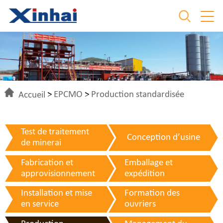
Accueil
>
EPCMO
>
Production standardisée
Test de traitement
Conception d’usine
de minerai
Fabrication et
Emballage et
approvisionnement
expédition
Installation et mise
Formation des
en service
ouvriers