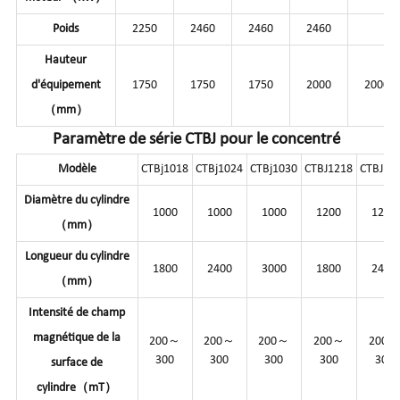
Poids
2250
2460
2460
2460
Hauteur
d'équipement
1750
1750
1750
2000
2000
（mm）
Paramètre de série CTBJ pour le concentré
Modèle
CTBj1018
CTBj1024
CTBj1030
CTBJ1218
CTBJ12
Diamètre du cylindre
1000
1000
1000
1200
1200
（mm）
Longueur du cylindre
1800
2400
3000
1800
2400
（mm）
Intensité de champ
magnétique de la
200～
200～
200～
200～
200～
300
300
300
300
300
surface de
cylindre（mT）