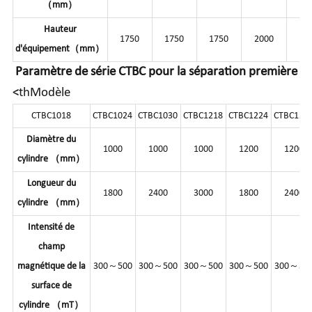
（mm）
Hauteur
1750
1750
1750
2000
20
d'équipement（mm）
Paramètre de série CTBC pour la séparation première
<thModèle
CTBC1018
CTBC1024
CTBC1030
CTBC1218
CTBC1224
CTBC123
Diamètre du
1000
1000
1000
1200
1200
cylindre （mm）
Longueur du
1800
2400
3000
1800
2400
cylindre （mm）
Intensité de
champ
magnétique de la
300～500
300～500
300～500
300～500
300～50
surface de
cylindre （mT）