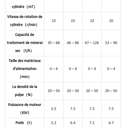
cylindre（mT）
Vitesse de rotation de
23
23
23
20
cylindre（r/min）
Capacité de
traitement de minerai
35～68
46～86
67～126
52～90
77
sec （t/h）
Taille des matériaux
d'alimentation
0～4
0～4
0～4
0～4
（mm）
La densité de la
20～50
20～50
20～50
20～50
2
pulpe（%）
Puissance de moteur
5.5
7.5
7.5
7.5
（KW）
Poids （t）
5.2
6.4
7.1
6.7