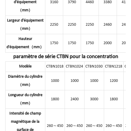
d'équipement
3160
3790
4460
3380
4190
（mm）
Largeur d'équipement
2250
2250
2250
2460
2460
（mm）
Hauteur
1750
1750
1750
2000
2000
d'équipement（mm）
paramètre de série CTBN pour la concentration
Modèle
CTBN1018
CTBN1024
CTBN1030
CTBN1218
CT
Diamètre du cylindre
1000
1000
1000
1200
（mm）
Longueur du cylindre
1800
2400
3000
1800
（mm）
Intensité de champ
magnétique de la
260～450
260～450
260～450
260～450
26
surface de