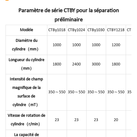
Paramètre de série CTBY pour la séparation
préliminaire
Modèle
CTBy1018
CTBy1024
CTBy1030
CTBY1218
CTBY
Diamètre du
1000
1000
1000
1200
12
cylindre（mm）
Longueur du cylindre
1800
2400
3000
1800
24
（mm）
Intensité de champ
magnifique de la
350～550
350～550
350～550
350～550
350～
surface de
cylindre（mT）
Vitesse de rotation de
23
23
23
20
2
cylindre（r/min）
La capacité de