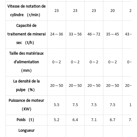
Vitesse de notation de
23
23
23
20
20
cylindre （r/min）
Capacité de
traitement de minerai
24～36
33～56
46～72
35～45
43～7
sec （t/h）
Taille des matériaux
d'alimentation
0～2
0～2
0～2
0～2
0～2
（mm）
La densité de la
20～50
20～50
20～50
20～50
20～5
pulpe（%）
Puissance de moteur
5.5
7.5
7.5
7.5
11
（KW）
Poids （t）
5.2
6.4
7.1
6.7
7.2
Longueur