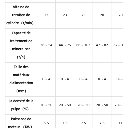
Vitesse de
rotation de
23
23
23
20
20
cylindre（r/min）
Capacité de
traitement de
36～54
44～75
66～103
47～82
62～105
minerai sec
（t/h）
Taille des
matériaux
0～4
0～4
0～4
0～4
0～4
d'alimentation
（mm）
La densité de la
20～50
20～50
20～50
20～50
20～50
pulpe（%）
Puissance de
5.5
7.5
7.5
7.5
11
moteur （KW）