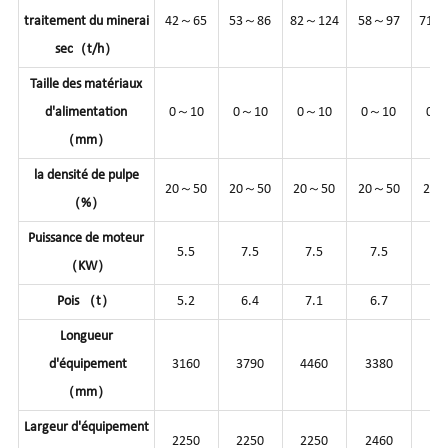
traitement du minerai
42～65
53～86
82～124
58～97
71～
sec（t/h）
Taille des matériaux
d'alimentation
0～10
0～10
0～10
0～10
0～
（mm）
la densité de pulpe
20～50
20～50
20～50
20～50
20
（%）
Puissance de moteur
5.5
7.5
7.5
7.5
1
（KW）
Pois （t）
5.2
6.4
7.1
6.7
7.
Longueur
d'équipement
3160
3790
4460
3380
41
（mm）
Largeur d'équipement
2250
2250
2250
2460
24