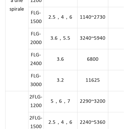
à une
1200
spirale
FLG-
2.5，4，6
1140~2730
2
1500
FLG-
3.6，5.5
3240~5940
4
2000
FLG-
3.6
6800
5
2400
FLG-
3.2
11625
8
3000
2FLG-
5，6，7
2290~3200
3
1200
2FLG-
2.5，4，6
2240~5360
4
1500