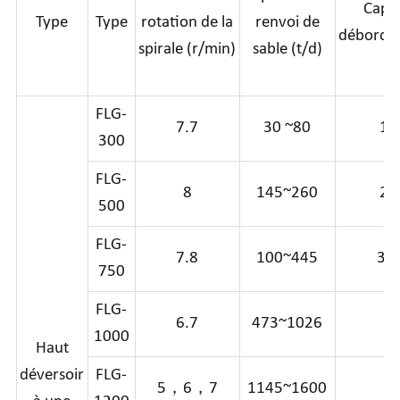
Capac
Type
Type
rotation de la
renvoi de
débordem
spirale (r/min)
sable (t/d)
FLG-
7.7
30 ~80
10
300
FLG-
8
145~260
21
500
FLG-
7.8
100~445
31
750
FLG-
6.7
473~1026
1000
Haut
déversoir
FLG-
5，6，7
1145~1600
1