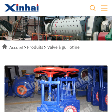
Accueil
>
Produits
>
Valve à guillotine