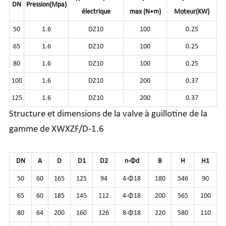
DN
Pression
(Mpa)
électrique
max
(N•m)
Moteur
(KW)
50
1.6
DZ10
100
0.25
65
1.6
DZ10
100
0.25
80
1.6
DZ10
100
0.25
100
1.6
DZ10
200
0.37
125
1.6
DZ10
200
0.37
Structure et dimensions de la valve à guillotine de la
gamme de XWXZF/D-1.6
DN
A
D
D1
D2
n-Φd
B
H
H1
50
60
165
125
94
4-Φ18
180
546
90
65
60
185
145
112
4-Φ18
200
565
100
80
64
200
160
126
8-Φ18
220
580
110