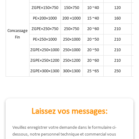
ZGPE×150×750
150×750
10 ~40
120
8
PE×200×1000
200 ×1000
15 ~40
160
12
ZGPE×250×750
250×750
20 ~60
210
10
Concassage
Fin
PE×250×1000
250×1000
20 ~50
210
15
ZGPE×250×1000
250×1000
20 ~50
210
15
ZGPE×250×1200
250×1200
20 ~60
210
20
ZGPE×300×1300
300×1300
25 ~65
250
20
Laissez vos messages:
Veuillez enregistrer votre demande dans le formulaire ci-
dessous, notre personnel technique et commercial vous