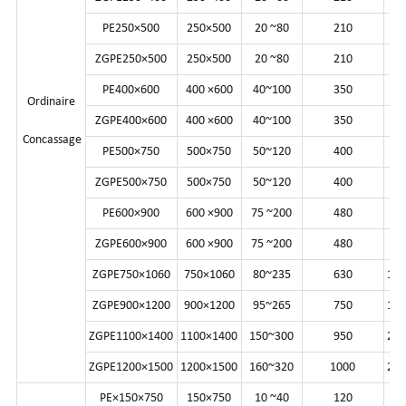
PE250×500
250×500
20 ~80
210
13
ZGPE250×500
250×500
20 ~80
210
13
PE400×600
400 ×600
40~100
350
14
Ordinaire
ZGPE400×600
400 ×600
40~100
350
14
Concassage
PE500×750
500×750
50~120
400
30
ZGPE500×750
500×750
50~120
400
30
PE600×900
600 ×900
75 ~200
480
56
ZGPE600×900
600 ×900
75 ~200
480
56
ZGPE750×1060
750×1060
80~235
630
10
ZGPE900×1200
900×1200
95~265
750
18
ZGPE1100×1400
1100×1400
150~300
950
25
ZGPE1200×1500
1200×1500
160~320
1000
28
PE×150×750
150×750
10 ~40
120
8