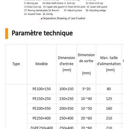
Paramètre technique
Dimension
Dimension
Ma×. taille
de sortie
Cap
Type
Modèle
d'entrée
d'alimentation
(t
(mm)
(mm)
(mm)
PE100×150
100×150
5~20
80
0.
PE150×250
150×250
10 ~40
125
PE200×350
200×350
10 ~50
160
6
PE250×400
250×400
20 ~60
210
8
ZGPE250×400
250×400
20 ~60
210
8