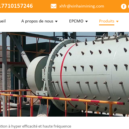
17710157246
xhfr@xinhaimining.com
eil
A propos de nous
EPCMO
Produits
tion à hyper efficacité et haute fréquence