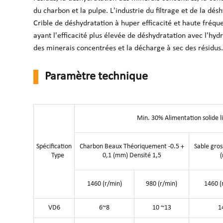
du charbon et la pulpe.
L'industrie du filtrage et de la dés
Crible de déshydratation à huper efficacité et haute fréquen
ayant l'efficacité plus élevée de déshydratation avec l'hyd
des minerais concentrées et la décharge à sec des résidus
Paramètre technique
Min. 30% Alimentation solide l
Spécification
Charbon Beaux Théoriquement -0.5 +
Sable gros
Type
0,1 (mm) Densité 1,5
1460 (r/min)
980 (r/min)
1460 (
VD6
6~8
10 ~13
1