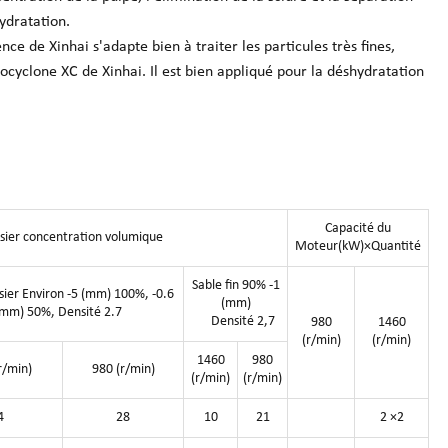
hydratation.
ce de Xinhai s'adapte bien à traiter les particules très fines,
rocyclone XC de Xinhai. Il est bien appliqué pour la déshydratation
.
Capacité du
isier concentration volumique
Moteur(kW)×Quantité
Sable fin 90% -1
sier Environ -5 (mm) 100%, -0.6
(mm)
(mm) 50%, Densité 2.7
Densité 2,7
980
1460
(r/min)
(r/min)
1460
980
r/min)
980 (r/min)
(r/min)
(r/min)
4
28
10
21
2 ×2