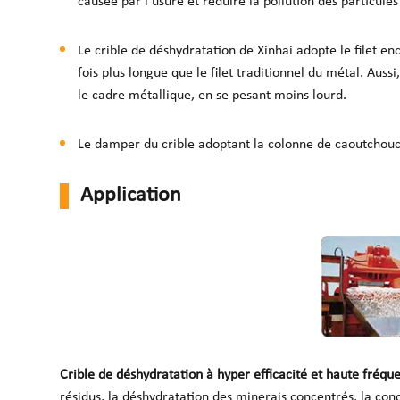
causée par l'usure et réduire la pollution des particules 
Le crible de déshydratation de Xinhai adopte le filet enc
fois plus longue que le filet traditionnel du métal. Aussi,
le cadre métallique, en se pesant moins lourd.
Le damper du crible adoptant la colonne de caoutchou
Application
Crible de déshydratation à hyper efficacité et haute fréq
résidus, la déshydratation des minerais concentrés, la conc