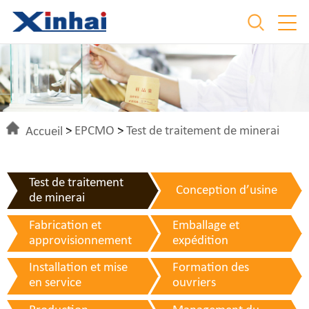
Accueil
>
EPCMO
>
Test de traitement de minerai
Test de traitement
Conception d’usine
de minerai
Fabrication et
Emballage et
approvisionnement
expédition
Installation et mise
Formation des
en service
ouvriers