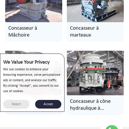
Concasseur à
Concasseur à
Mâchoire
marteaux
We Value Your Privacy
We use cookies to enhance your
browsing experience, serve personalized
ads or content, and analyze our traffic.
By clicking "Accept", you consent to our
use of cookies.
Concasseur à cône de
Concasseur à cône
Reject
Accept
ressort
hydraulique à
monocylindre