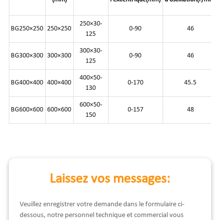
250×30-
BG250×250
250×250
0-90
46
125
300×30-
BG300×300
300×300
0-90
46
125
400×50-
BG400×400
400×400
0-170
45.5
130
600×50-
BG600×600
600×600
0-157
48
150
Laissez vos messages:
Veuillez enregistrer votre demande dans le formulaire ci-
dessous, notre personnel technique et commercial vous