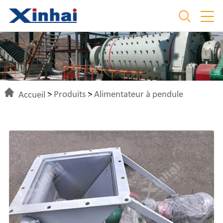
Accueil
>
Produits
>
Alimentateur à pendule