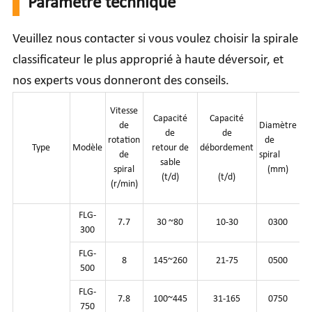
Paramètre technique
Veuillez nous contacter si vous voulez choisir la spirale
classificateur le plus approprié à haute déversoir, et
nos experts vous donneront des conseils.
Vitesse
Capacité
Capacité
de
Diamètre
Lo
de
de
rotation
de
Type
Modèle
retour de
débordement
de
spiral
s
sable
spiral
(mm)
(t/d)
(t/d)
(r/min)
FLG-
7.7
30 ~80
10-30
0300
300
FLG-
8
145~260
21-75
0500
500
FLG-
7.8
100~445
31-165
0750
750