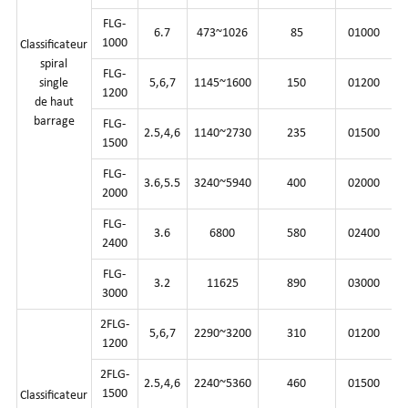
FLG-
6.7
473~1026
85
01000
1000
Classificateur
spiral
FLG-
single
5,6,7
1145~1600
150
01200
1200
de haut
barrage
FLG-
2.5,4,6
1140~2730
235
01500
1500
FLG-
3.6,5.5
3240~5940
400
02000
2000
FLG-
3.6
6800
580
02400
2400
FLG-
3.2
11625
890
03000
3000
2FLG-
5,6,7
2290~3200
310
01200
1200
2FLG-
2.5,4,6
2240~5360
460
01500
1500
Classificateur