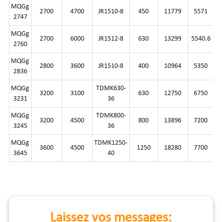
MQGg
2700
4700
JR1510-8
450
11779
5571
2747
MQGg
2700
6000
JR1512-8
630
13299
5540.6
2760
MQGg
2800
3600
JR1510-8
400
10964
5350
2836
MQGg
TDMK630-
3200
3100
630
12750
6750
3231
36
MQGg
TDMK800-
3200
4500
800
13896
7200
5
3245
36
MQGg
TDMK1250-
3600
4500
1250
18280
7700
3645
40
Laissez vos messages: