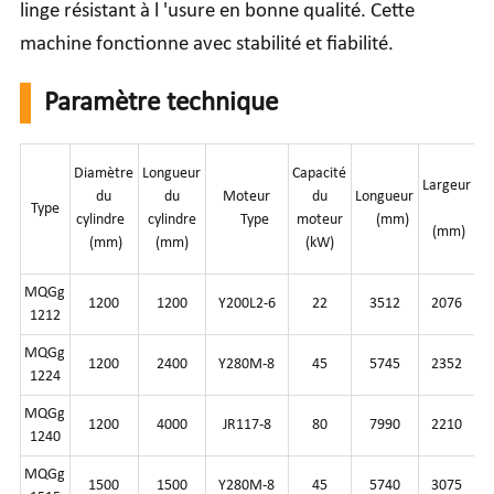
linge résistant à l 'usure en bonne qualité. Cette
machine fonctionne avec stabilité et fiabilité.
Paramètre technique
Diamètre
Longueur
Capacité
Largeur
du
du
Moteur
du
Longueur
H
Type
cylindre
cylindre
Type
moteur
(mm)
(
(mm)
(mm)
(mm)
(kW)
MQGg
1200
1200
Y200L2-6
22
3512
2076
1212
MQGg
1200
2400
Y280M-8
45
5745
2352
1224
MQGg
1200
4000
JR117-8
80
7990
2210
1240
MQGg
1500
1500
Y280M-8
45
5740
3075