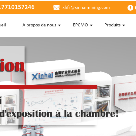
17710157246
xhfr@xinhaimining.com
eil
A propos de nous
EPCMO
Produits