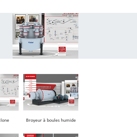
clone
Broyeur à boules humide