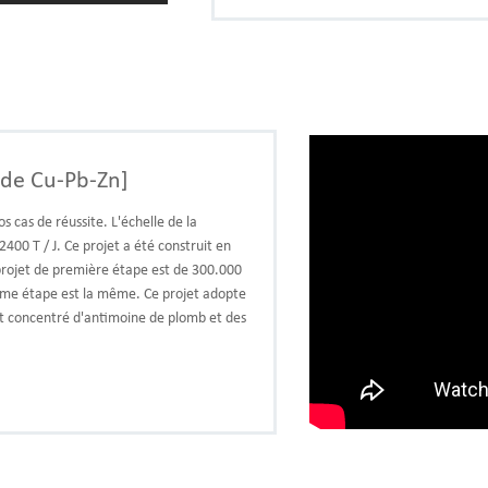
 de Cu-Pb-Zn]
s cas de réussite. L'échelle de la
400 T / J. Ce projet a été construit en
projet de première étape est de 300.000
ième étape est la même. Ce projet adopte
st concentré d'antimoine de plomb et des