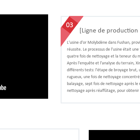
[Ligne de production 
L'usine d'or Molybdène dans Fushan, provi
réussite. Le processus de l'usine était une
quatre fois de nettoyage et la teneur du
Après l'enquête et l'analyse du terrain, Xi
différents tests: l'étape de broyage brut,
rugueux, une fois de nettoyage concentré 
balayage, sept fois de nettoyage après le r
nettoyage après réaffûtage, pour obtenir 