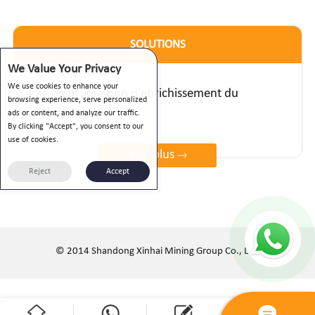
SOLUTIONS
We Value Your Privacy
We use cookies to enhance your
Ligne de production d'enrichissement du
browsing experience, serve personalized
molybdène
ads or content, and analyze our traffic.
By clicking "Accept", you consent to our
use of cookies.
voir plus
Reject
Accept
© 2014 Shandong Xinhai Mining Group Co., Ltd.